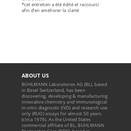
*cet entretien a été édité et raccourci
afin d’en améliorer la clarté
ABOUT US
BÜHLMANN Laboratories AG (BL), based
in Basel Switzerland, has been
discovering, developing & manufacturing
innovative chemistry and immunological
in-vitro diagnostic (IVD) and research use
only (RUO) assays for almost 50 years
(circa 1976). As the United States
commercial affiliate of BL, BUHLMANN